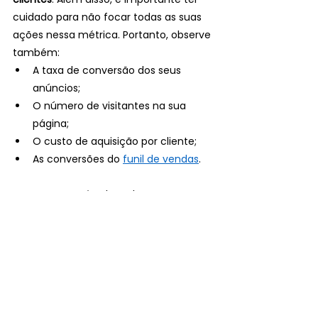
cuidado para não focar todas as suas 
ações nessa métrica. Portanto, observe 
também:
A taxa de conversão dos seus 
anúncios;
O número de visitantes na sua 
página;
O custo de aquisição por cliente;
As conversões do 
funil de vendas
.
Agora que você sabe sobre a 
importância de impulsionar 
publicações nas redes sociais e suas 
vantagens, lembre-se de utilizar esse 
recurso com precisão. Para isso, é 
fundamental que sua empresa realize 
um planejamento para elaborar 