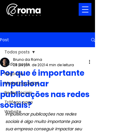
Post
Todos posts
Bruno da Roma
Todos posts
28 de jan. de 2021
4 min de leitura
Por que é importante
Negócios
impulsionar
Marketing digital
publicações nas redes
Redes sociais
Tráfego pago
sociais?
Website
Impulsionar publicações nas redes 
sociais é algo muito importante para 
sua empresa conseguir impactar seu 