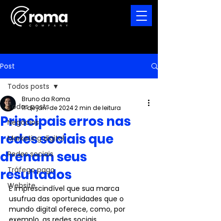
Post
Todos posts
Bruno da Roma
Todos posts
11 de jan. de 2024
2 min de leitura
Principais erros nas
Negócios
redes sociais que
Marketing digital
drenam seus
Redes sociais
Tráfego pago
resultados
Website
É imprescindível que sua marca 
usufrua das oportunidades que o 
mundo digital oferece, como, por 
exemplo, as redes sociais.