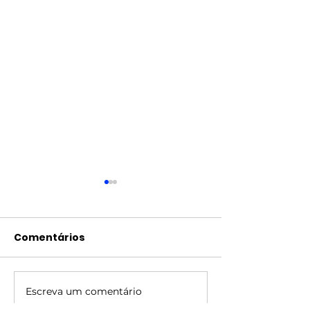
Comentários
Escreva um comentário
Quais as vantagens
Técnica AIDA