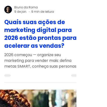
Bruno da Roma
9 de jan.
9 min de leitura
Quais suas ações de
marketing digital para
2026 estão prontas para
acelerar as vendas?
2026 começou — organize seu
marketing para vender mais: defina
metas SMART, conheça suas personas e
faça inventário dos ativos digitais. Foque
em performance: Google (Search/SEO),
redes sociais (Reels/TikTok), e-
mail/WhatsApp e landing pages
otimizadas. Teste criativos com