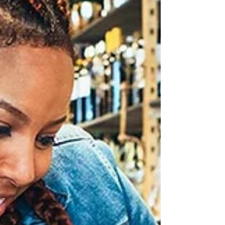
orçamento reduzido, meça
CAC/LTV/ROAS e automatize pós-
venda para reter clientes. Ajuste e
escale com base em dados.