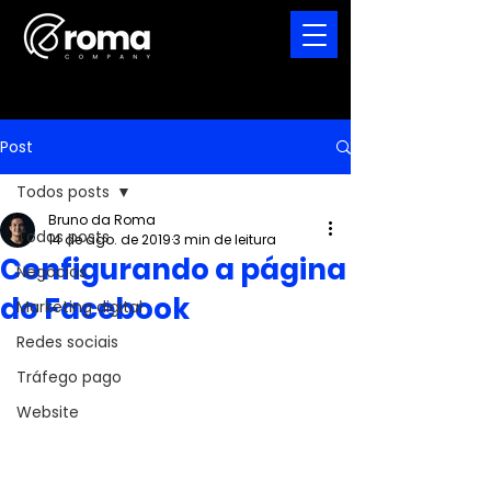
Post
Todos posts
Bruno da Roma
Todos posts
14 de ago. de 2019
3 min de leitura
Configurando a página
Negócios
do Facebook
Marketing digital
Redes sociais
Tráfego pago
Website