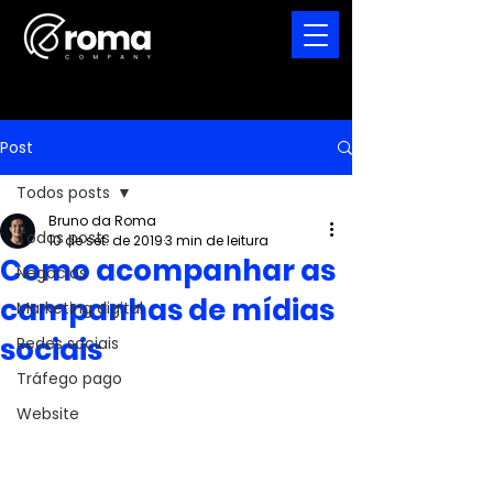
Post
Todos posts
Bruno da Roma
Todos posts
10 de set. de 2019
3 min de leitura
Como acompanhar as
Negócios
campanhas de mídias
Marketing digital
sociais
Redes sociais
Tráfego pago
Website