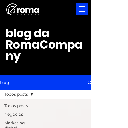
blog da
RomaCompa
ny
blog
Todos posts
Todos posts
Negócios
Marketing