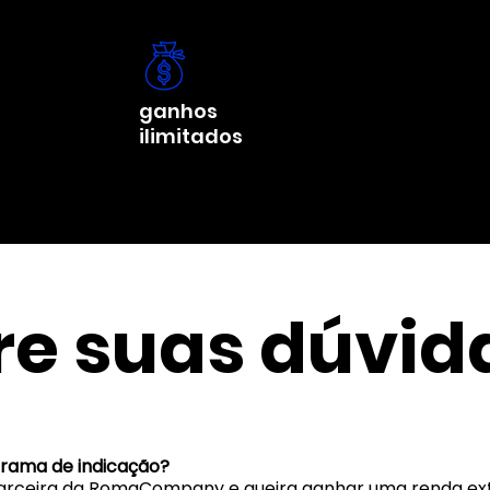
ganhos
ilimitados
ire suas dúvid
rama de indicação?
parceira da RomaCompany e queira ganhar uma renda extr