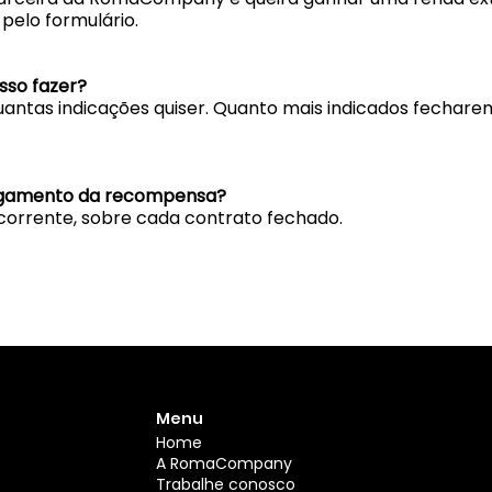
pelo formulário.
osso fazer?
quantas indicações quiser. Quanto mais indicados fechare
agamento da recompensa?
orrente, sobre cada contrato fechado.
Menu
Home
A RomaCompany
Trabalhe conosco