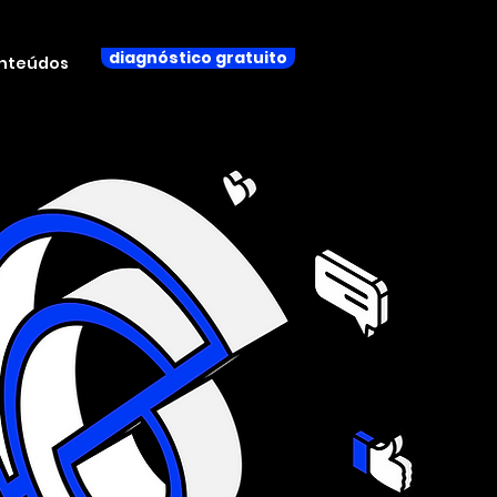
diagnóstico gratuito
nteúdos