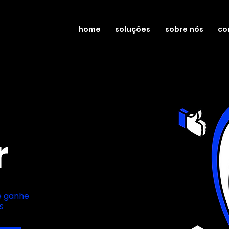
home
soluções
sobre nós
co
r
e ganhe
s