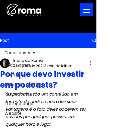
Post
Todos posts
Bruno da Roma
Todos posts
4 de jan. de 2021
3 min de leitura
Por que devo investir
Negócios
em podcasts?
Marketing digital
Redes sociais
Os podcasts são um conteúdo em 
formato de áudio e uma das suas 
Tráfego pago
vantagens é o fato deles poderem ser 
Website
ouvidos por qualquer pessoa, em 
qualquer hora e lugar.