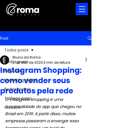
Post
Todos posts
Bruno da Roma
Todos posts
2 de dez. de 2020
3 min de leitura
Instagram Shopping:
Negócios
como vender seus
Marketing digital
produtos pela rede
Redes sociais
Tráfego pago
O Instagram shopping é uma 
funcionalidade do app que chegou no 
Website
Brasil em 2019. A partir disso, muitas 
empresas passaram a enxergar essa 