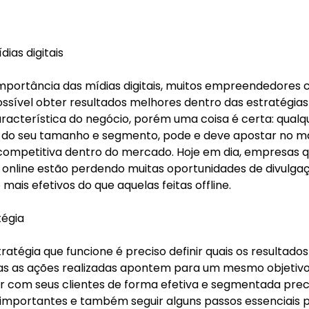
ias digitais
portância das mídias digitais, muitos empreendedores
sível obter resultados melhores dentro das estratégias o
acterística do negócio, porém uma coisa é certa: qualq
o seu tamanho e segmento, pode e deve apostar no mark
competitiva dentro do mercado. Hoje em dia, empresas q
online estão perdendo muitas oportunidades de divulga
mais efetivos do que aquelas feitas offline.
tégia
ratégia que funcione é preciso definir quais os resultado
das as ações realizadas apontem para um mesmo objetivo
 com seus clientes de forma efetiva e segmentada pre
importantes e também seguir alguns passos essenciais p