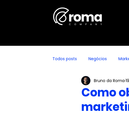
Todos posts
Negócios
Marke
Bruno da Roma
1
Como ob
marketi