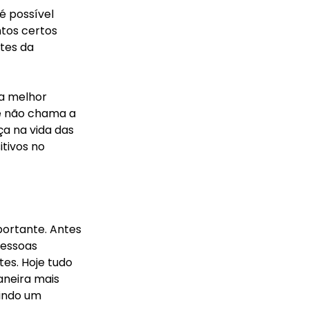
 possível 
tos certos 
tes da 
a melhor 
te não chama a 
a na vida das 
tivos no 
ortante. Antes 
pessoas 
es. Hoje tudo 
neira mais 
tindo um 