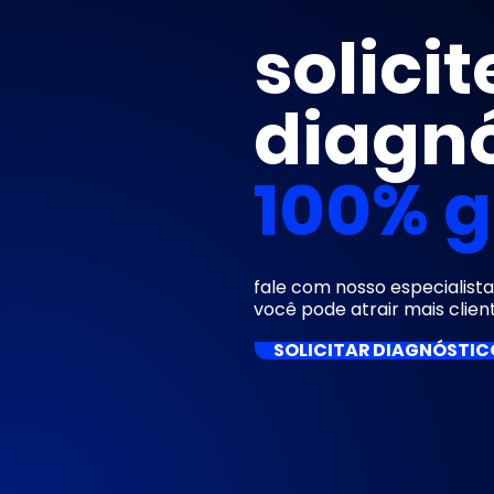
solici
diagnó
100% g
fale com nosso especialis
você pode atrair mais clien
SOLICITAR DIAGNÓSTIC