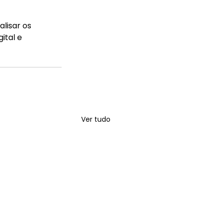
lisar os 
tal e 
Ver tudo