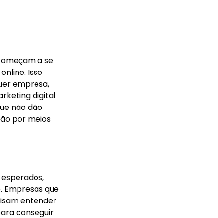
 começam a se 
nline. Isso 
uer empresa, 
eting digital 
ue não dão 
ção por meios 
s esperados, 
. Empresas que 
cisam entender 
ara conseguir 