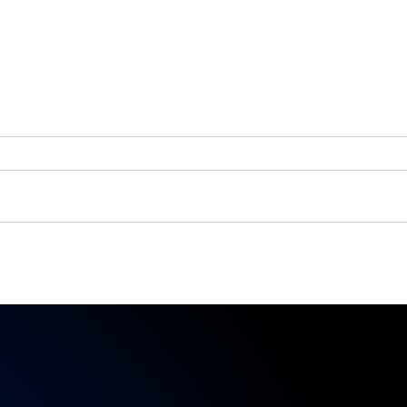
Meu marketing não
Como
vende. E agora?
Inte
Entendendo o que é
par
marketing que gera
vendas