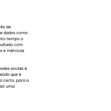
vés de 
s e dados como 
nto tempo o 
sultado com 
s e métricas 
edes sociais é 
eúdo que é 
o certo, para a 
iar uma 