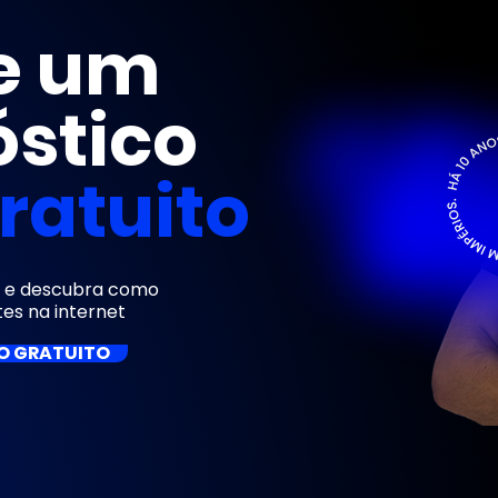
te um
stico
ratuito
ta e descubra como
tes na internet
O GRATUITO