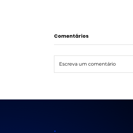
Comentários
Escreva um comentário
Quais suas ações de
marketing digital para
2026 estão prontas para
acelerar as vendas?