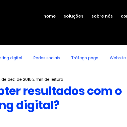
home
soluções
sobre nós
co
ting digital
Redes sociais
Tráfego pago
Website
9 de dez. de 2016
2 min de leitura
ter resultados com o
ng digital?